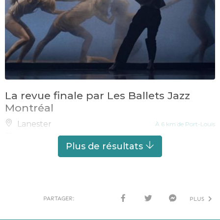
La revue finale par Les Ballets Jazz
Montréal
Lanester
À 6 km de Port-Louis
LE
31 MARS 2027
Plus de résultats
PARTAGER:
PLUS
FACE
TWI
MESS
BOO
TTER
ENG