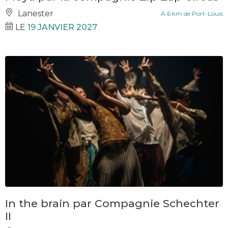
Lanester
À 6 km de Port-Louis
LE
19 JANVIER 2027
In the brain par Compagnie Schechter
II