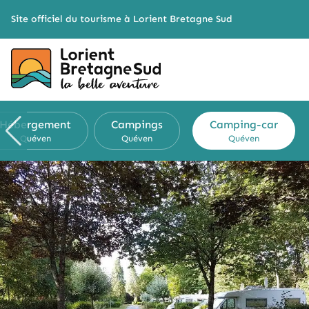
Cookies management panel
Site officiel du tourisme à Lorient Bretagne Sud
Hébergement
Campings
Camping-car
Quéven
Quéven
Quéven