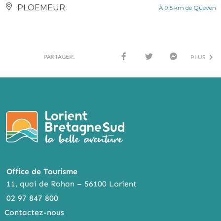
PLOEMEUR
À 9.5 km de Quéven
PARTAGER:
PLUS
FACE
TWI
MESS
BOO
TTER
ENG
K
ER
Office de Tourisme
11, quai de Rohan – 56100 Lorient
02 97 847 800
Contactez-nous