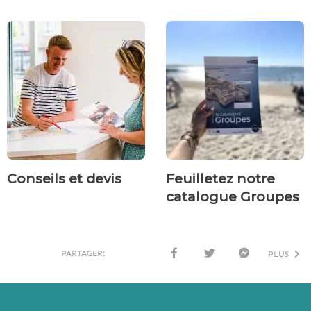
Conseils et devis
Feuilletez notre
catalogue Groupes
PARTAGER:
PLUS
FACE
TWI
MESS
BOO
TTER
ENG
K
ER