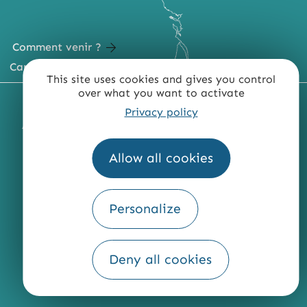
Comment venir ?
Carte du territoire
This site uses cookies and gives you control
over what you want to activate
MENTIONS LÉGALES
PLAN DU SITE
Privacy policy
ACCESSIBILITÉ : NON CONFORME
PRESSE
PRO
QUI SOMMES-NOUS ?
Allow all cookies
Personalize
Fourni par
Traduction
Deny all cookies