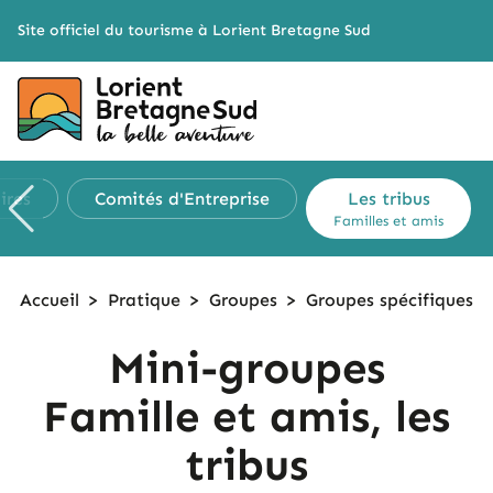
Cookies management panel
Site officiel du tourisme à Lorient Bretagne Sud
ires
Comités
d'Entreprise
Les tribus
Familles et amis
Accueil
>
Pratique
>
Groupes
>
Groupes
spécifiques
Mini-groupes
Famille et amis, les
tribus