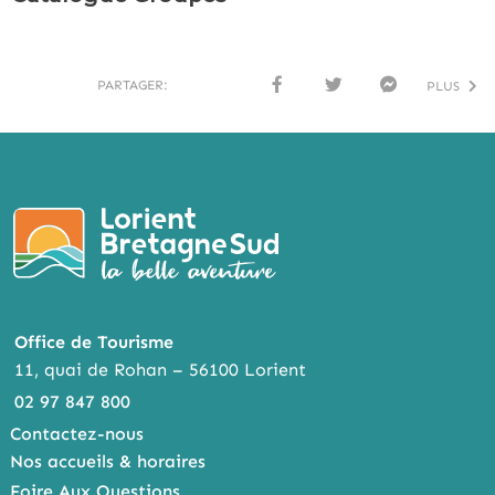
PARTAGER:
PLUS
FACE
TWI
MESS
BOO
TTER
ENG
K
ER
Office de Tourisme
11, quai de Rohan – 56100 Lorient
02 97 847 800
Contactez-nous
Nos accueils & horaires
Foire Aux Questions