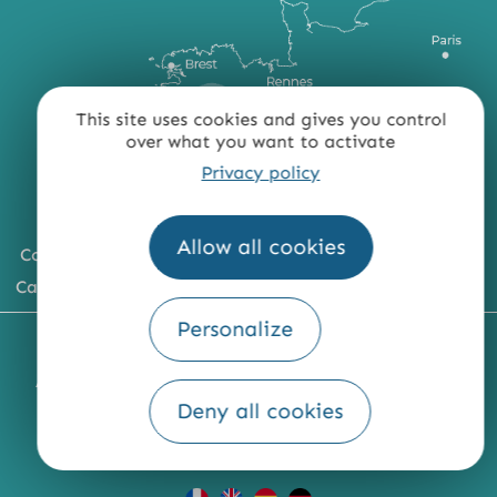
This site uses cookies and gives you control
over what you want to activate
Privacy policy
Allow all cookies
Comment venir ?
Carte du territoire
Personalize
MENTIONS LÉGALES
PLAN DU SITE
ACCESSIBILITÉ : NON CONFORME
PRESSE
PRO
Deny all cookies
QUI SOMMES-NOUS ?