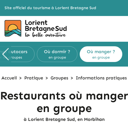
Cookies management panel
Site officiel du tourisme à Lorient Bretagne Sud
ngs
autocars
Où dormir ?
Où manger ?
r les groupes
en groupe
en groupe
Accueil
>
Pratique
>
Groupes
>
Informations
pratiques
Restaurants où manger
en groupe
à Lorient Bretagne Sud, en Morbihan