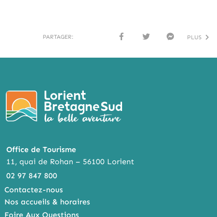
PARTAGER:
PLUS
FACE
TWI
MESS
BOO
TTER
ENG
K
ER
Office de Tourisme
11, quai de Rohan – 56100 Lorient
02 97 847 800
Contactez-nous
Nos accueils & horaires
Foire Aux Questions