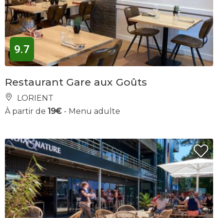
9.7
Restaurant Gare aux Goûts
LORIENT
À partir de
19€
- Menu adulte