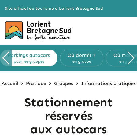
Cookies management panel
Site officiel du tourisme à Lorient Bretagne Sud
Parkings
autocars
Où dormir ?
Où mange
pour les groupes
en groupe
en group
Accueil
>
Pratique
>
Groupes
>
Informations
pratiques
Stationnement
réservés
aux autocars