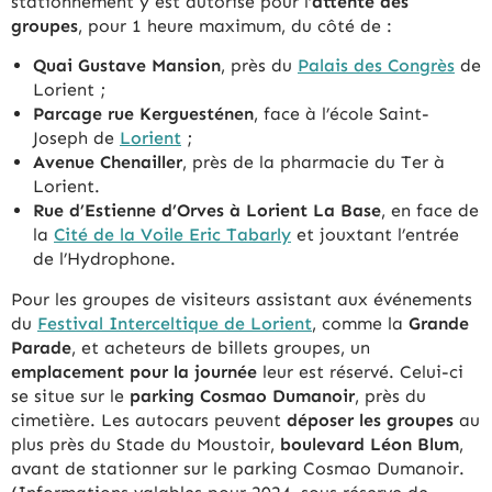
stationnement y est autorisé pour l’
attente des
groupes
, pour 1 heure maximum, du côté de :
Quai Gustave Mansion
, près du
Palais des Congrès
de
Lorient ;
Parcage rue Kerguesténen
, face à l’école Saint-
Joseph de
Lorient
;
Avenue Chenailler
, près de la pharmacie du Ter à
Lorient.
Rue d’Estienne d’Orves à Lorient La
Base
, en face de
la
Cité de la Voile Eric Tabarly
et jouxtant l’entrée
de l’Hydrophone.
Pour les groupes de visiteurs assistant aux événements
du
Festival Interceltique de Lorient
, comme la
Grande
Parade
, et acheteurs de billets groupes, un
emplacement pour la journée
leur est réservé. Celui-ci
se situe sur le
parking Cosmao Dumanoir
, près du
cimetière. Les autocars peuvent
déposer
les groupes
au
plus près du Stade du Moustoir,
boulevard Léon Blum
,
avant de stationner sur le parking Cosmao Dumanoir.