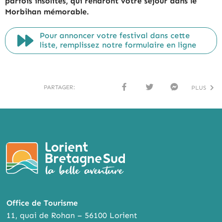
parfois insolites, qui rendront votre séjour dans le
Morbihan mémorable.
Pour annoncer votre festival dans cette
liste, remplissez notre formulaire en ligne
PARTAGER:
PLUS
FACE
TWI
MESS
BOO
TTER
ENG
K
ER
Office de Tourisme
11, quai de Rohan – 56100 Lorient