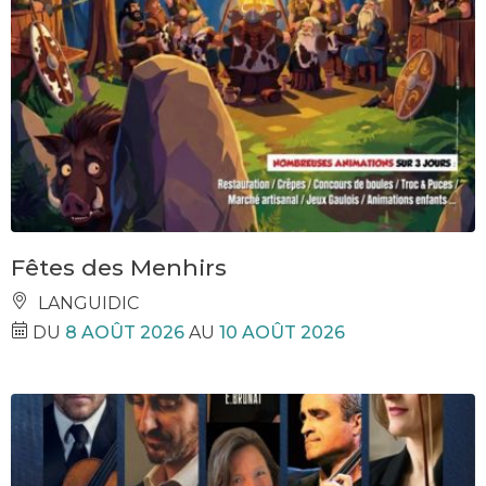
Fêtes des Menhirs
LANGUIDIC
DU
8 AOÛT 2026
AU
10 AOÛT 2026