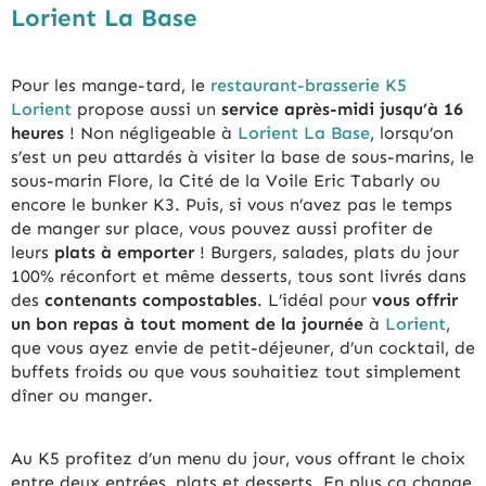
Lorient La Base
Pour les mange-tard, le
restaurant-brasserie K5
Lorient
propose aussi un
service après-midi
jusqu’à 16
heures
! Non négligeable à
Lorient La Base
, lorsqu’on
s’est un peu attardés à visiter la base de sous-marins, le
sous-marin Flore, la Cité de la Voile Eric Tabarly ou
encore le bunker K3. Puis, si vous n’avez pas le temps
de manger sur place, vous pouvez aussi profiter de
leurs
plats à emporter
! Burgers, salades, plats du jour
100% réconfort et même desserts, tous sont livrés dans
des
contenants compostables
. L’idéal pour
vous offrir
un bon repas à tout moment de la journée
à
Lorient
,
que vous ayez envie de petit-déjeuner, d’un cocktail, de
buffets froids ou que vous souhaitiez tout simplement
dîner ou manger.
Au K5 profitez d’un menu du jour, vous offrant le choix
entre deux entrées, plats et desserts. En plus ça change