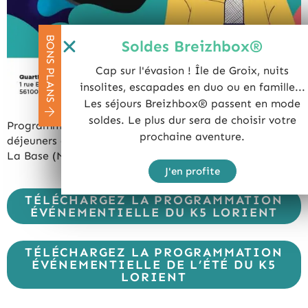
BONS PLANS
Soldes Breizhbox®
Cap sur l'évasion ! Île de Groix, nuits
insolites, escapades en duo ou en famille...
Les séjours Breizhbox® passent en mode
soldes. Le plus dur sera de choisir votre
Programmation événementielle pour 2023 – soirées et
prochaine aventure.
déjeuners dansants au restaurant K5 by Paul à Lorient
La Base (Morbihan) – ©K5 Lorient
J'en profite
TÉLÉCHARGEZ LA PROGRAMMATION
ÉVÉNEMENTIELLE DU K5 LORIENT
TÉLÉCHARGEZ LA PROGRAMMATION
ÉVÉNEMENTIELLE DE L’ÉTÉ DU K5
LORIENT