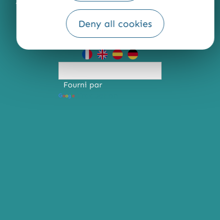
ACCESSIBILITÉ : NON CONFORME
PRESSE
PRO
QUI SOMMES-NOUS ?
Deny all cookies
Fourni par
Traduction