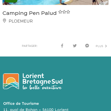
Camping Pen Palud
PLOEMEUR
PARTAGER:
PLUS
FACE
TWI
MESS
BOO
TTER
ENG
K
ER
Office de Tourisme
11, quai de Rohan – 56100 Lorient