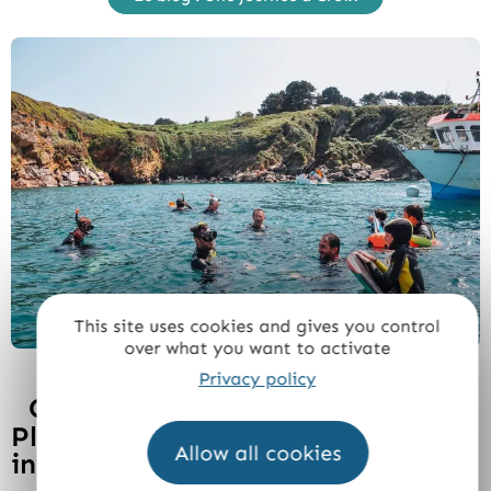
This site uses cookies and gives you control
over what you want to activate
Privacy policy
Campings en bord de mer à
Plouhinec, Gâvres, Port-Louis... :
Allow all cookies
invitation au voyage 🧭