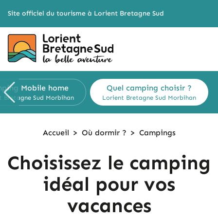
Cookies management panel
Site officiel du tourisme à Lorient Bretagne Sud
mping
Mobile home
Quel camping
choisir ?
t Bretagne Sud
Morbihan
Lorient Bretagne Sud
Morbihan
Accueil
>
Où dormir ?
>
Campings
Choisissez le camping
idéal pour vos
vacances