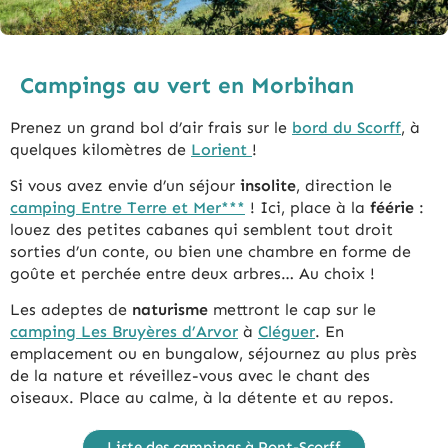
Campings au vert en Morbihan
Prenez un grand bol d’air frais sur le
bord du Scorff
, à
quelques kilomètres de
Lorient
!
Si vous avez envie d’un séjour
insolite
, direction le
camping Entre Terre et Mer***
! Ici, place à la
féérie
:
louez des petites cabanes qui semblent tout droit
sorties d’un conte, ou bien une chambre en forme de
goûte et perchée entre deux arbres… Au choix !
Les adeptes de
naturisme
mettront le cap sur le
camping Les Bruyères d’Arvor
à
Cléguer
. En
emplacement ou en bungalow, séjournez au plus près
de la nature et réveillez-vous avec le chant des
oiseaux. Place au calme, à la détente et au repos.
Liste des campings à Pont-Scorff