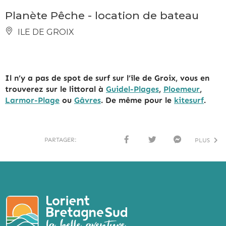
Planète Pêche - location de bateau
ILE DE GROIX
Il n’y a pas de spot de surf sur l’île de Groix, vous en
trouverez sur le littoral à
Guidel-Plages
,
Ploemeur
,
Larmor-Plage
ou
Gâvres
. De même pour le
kitesurf
.
PARTAGER:
PLUS
FACE
TWI
MESS
BOO
TTER
ENG
K
ER