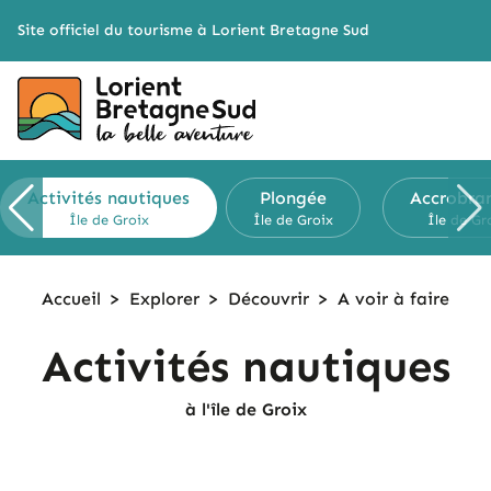
Cookies management panel
Site officiel du tourisme à Lorient Bretagne Sud
Activités nautiques
Plongée
Accrobra
Île de Groix
Île de Groix
Île de Gr
Accueil
>
Explorer
>
Découvrir
>
A voir à faire
Activités nautiques
à l'île de Groix