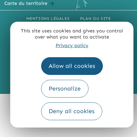
Carte du territoire
MENTIONS LÉGALES
PLAN DU SITE
ACCESSIBILITÉ : NON CONFORME
PRESSE
PRO
This site uses cookies and gives you control
over what you want to activate
QUI SOMMES-NOUS ?
Privacy policy
Allow all cookies
Fourni par
Traduction
Personalize
Deny all cookies