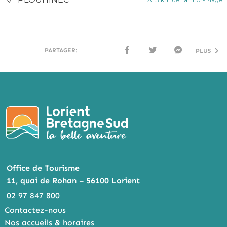
PARTAGER:
PLUS
FACE
TWI
MESS
BOO
TTER
ENG
K
ER
Office de Tourisme
11, quai de Rohan – 56100 Lorient
02 97 847 800
Contactez-nous
Nos accueils & horaires