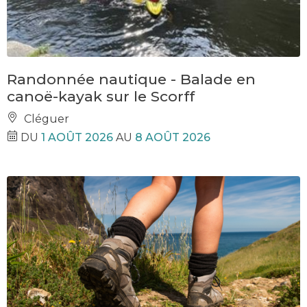
Randonnée nautique - Balade en
canoë-kayak sur le Scorff
Cléguer
DU
1 AOÛT 2026
AU
8 AOÛT 2026