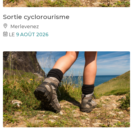
Sortie cyclorourisme
Merlevenez
LE
9 AOÛT 2026