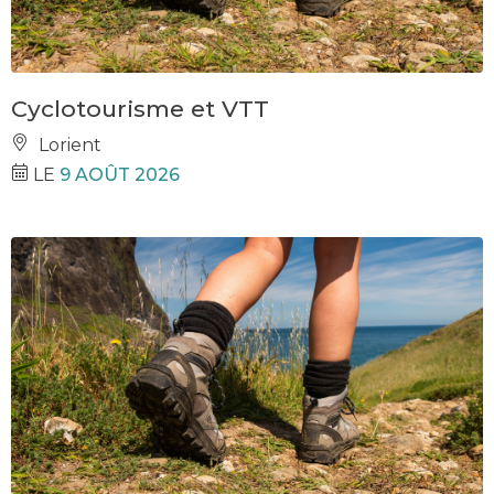
Cyclotourisme et VTT
Lorient
LE
9 AOÛT 2026