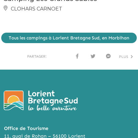
CLOHARS CARNOET
Tous les campings à Lorient Bretagne Sud, en Morbihan
PARTAGER:
PLUS
FACE
TWI
MESS
BOO
TTER
ENG
K
ER
Office de Tourisme
11, quai de Rohan – 56100 Lorient