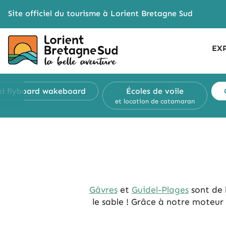
Cookies management panel
Site officiel du tourisme à Lorient Bretagne Sud
EX
ki flyboard
wakeboard
Écoles de voile
et location de catamaran
Gâvres
et
Guidel-Plages
sont de b
le sable ! Grâce à notre moteur