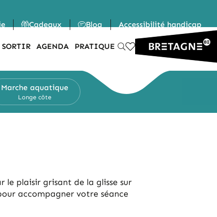
ie
Cadeaux
Blog
Accessibilité handicap
 SORTIR
AGENDA
PRATIQUE
Marche
aquatique
Longe côte
le plaisir grisant de la glisse sur
al pour accompagner votre séance