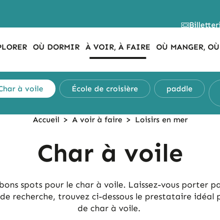
Billetter
PLORER
OÙ DORMIR
À VOIR, À FAIRE
OÙ MANGER, OÙ
Char à voile
École de
croisière
paddle
Accueil
>
A voir à faire
>
Loisirs en mer
Char à voile
ons spots pour le char à voile. Laissez-vous porter par 
 de recherche, trouvez ci-dessous le prestataire idé
de char à voile.