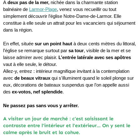
A
 deux pas de la mer,
 nichée dans la charmante station 
balnéaire de 
Larmor-Plage
, venez vous recueillir ou tout 
simplement découvrir l’église Notre-Dame-de-Larmor. Elle 
constitue à elle seule un attrait pour les vacanciers qui séjournent 
dans la région.
En effet, située 
sur un point haut 
à deux cents mètres du litto
ral, 
l’église se remarque surtout par 
sa tour
, visible de la mer et se 
laisse admirer avec plaisir. 
L’entrée latérale avec ses apôtres 
vaut à elle seule, le détour.
Allez-y, entrez : intérieur magnifique invitant à la contemplation 
avec 
de beaux vitraux 
qui s’illuminent quand le soleil plonge sur 
eux, décorations de bateaux suspendus que l’on appelle aussi 
des 
ex-votos, nef splendide
. 
Ne passez pas sans vous y arrêter.
A visiter un jour de marché : c’est saisissant le
contraste entre l’intérieur et l’extérieur… On y sent le
calme après le bruit et la cohue.