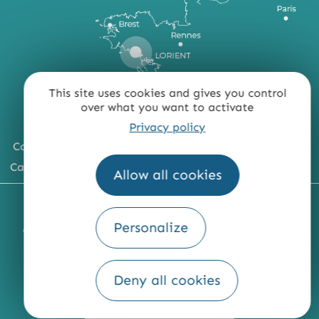
This site uses cookies and gives you control
over what you want to activate
Privacy policy
Comment venir ?
Carte du territoire
Allow all cookies
MENTIONS LÉGALES
PLAN DU SITE
Personalize
ACCESSIBILITÉ : NON CONFORME
PRESSE
PRO
QUI SOMMES-NOUS ?
Deny all cookies