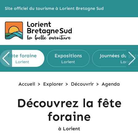
Cookies management panel
Site officiel du tourisme à Lorient Bretagne Sud
Fête foraine
Expositions
Journées
du pat
Lorient
Lorient
Lorient
Accueil
>
Explorer
>
Découvrir
>
Agenda
Découvrez la fête
foraine
à Lorient