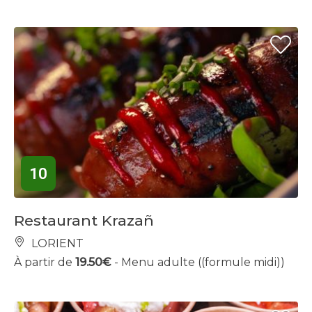
10
Restaurant Krazañ
LORIENT
À partir de
19.50€
- Menu adulte ((formule midi))