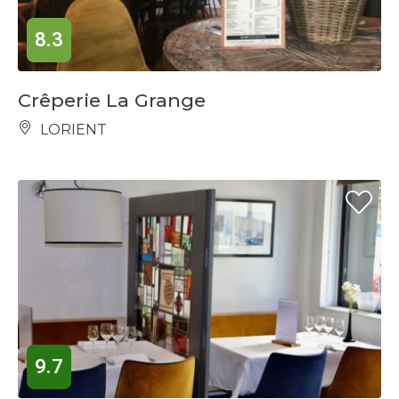
8.3
Crêperie La Grange
LORIENT
9.7