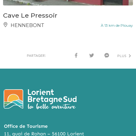
Cave Le Pressoir
HENNEBONT
À 13 km de Plouay
PARTAGER:
PLUS
FACE
TWI
MESS
BOO
TTER
ENG
K
ER
Office de Tourisme
11, quai de Rohan – 56100 Lorient