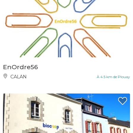
EnOrdre56
CALAN
À 4.5 km de Plouay