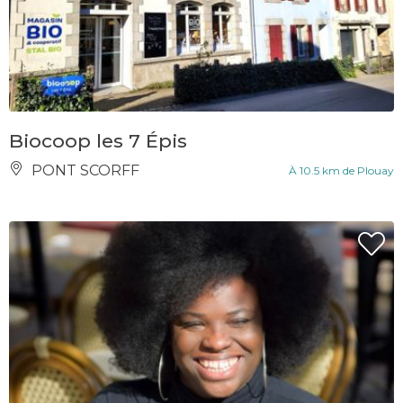
Biocoop les 7 Épis
PONT SCORFF
À 10.5 km de Plouay