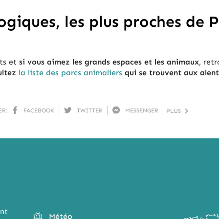
ogiques, les plus proches de P
ts et
si vous aimez les grands espaces et les animaux
, ret
ultez
la liste des parcs animaliers
qui se trouvent aux alen
ER:
FACEBOOK
TWITTER
MESSENGER
PLUS
nt
Météo