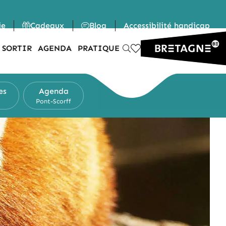
ie
Cadeaux
Blog
Accessibilité handicap
 SORTIR
AGENDA
PRATIQUE
es
Agenda
Pont-Scorff