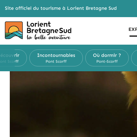
Cookies management panel
Site officiel du tourisme à Lorient Bretagne Sud
EX
écouvrir
Incontournables
Où dormir ?
ont Scorff
Pont Scorff
Pont-Scorff