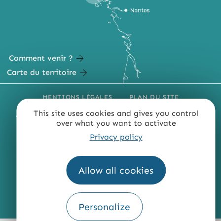
Comment venir ?
Carte du territoire
MENTIONS LÉGALES
PLAN DU SITE
This site uses cookies and gives you control
ACCESSIBILITÉ : NON CONFORME
PRESSE
PRO
over what you want to activate
QUI SOMMES-NOUS ?
Privacy policy
Allow all cookies
Fourni par
Personalize
Traduction