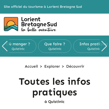
Cookies management panel
Site officiel du tourisme à Lorient Bretagne Sud
Où manger ?
Que faire ?
Infos pratiques
Quistinic
Quistinic
Quistinic
Accueil
>
Explorer
>
Découvrir
Toutes les infos
pratiques
à Quistinic