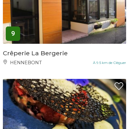
9
Crêperie La Bergerie
HENNEBONT
À 9.5 km de Cléguer