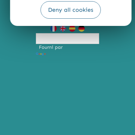
QUI SOMMES-NOUS ?
Deny all cookies
Fourni par
Traduction