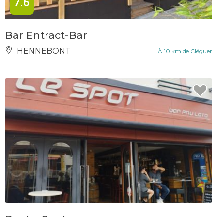
7.6
Bar Entract-Bar
HENNEBONT
À 10 km de Cléguer