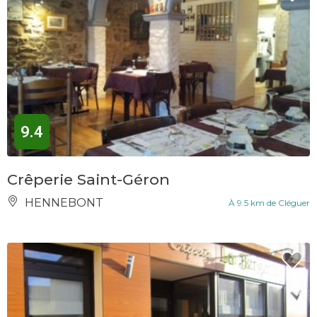
9.4
Crêperie Saint-Géron
HENNEBONT
À 9.5 km de Cléguer