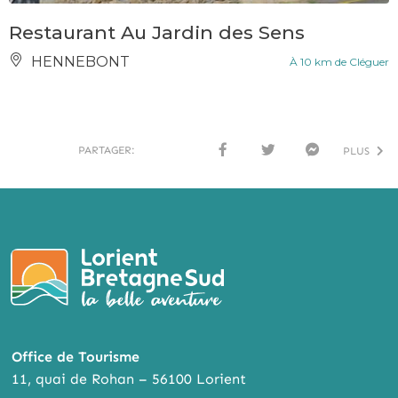
Restaurant Au Jardin des Sens
HENNEBONT
À 10 km de Cléguer
PARTAGER:
PLUS
FACE
TWI
MESS
BOO
TTER
ENG
K
ER
Office de Tourisme
11, quai de Rohan – 56100 Lorient