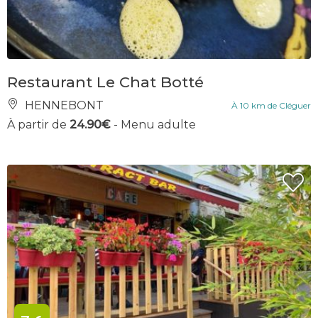
Restaurant Le Chat Botté
HENNEBONT
À 10 km de Cléguer
À partir de
24.90€
- Menu adulte