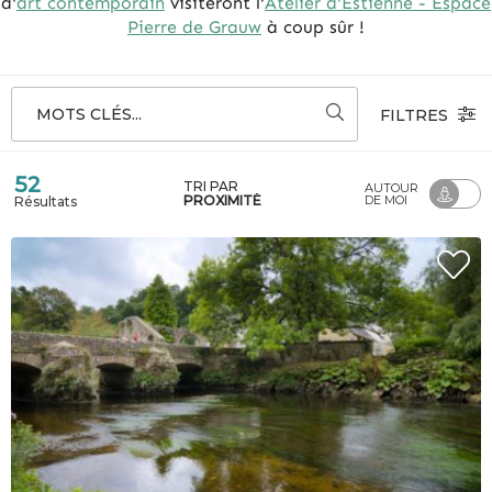
d'
art contemporain
visiteront l'
Atelier d'Estienne - Espace
Pierre de Grauw
à coup sûr !
MOTS CLÉS...
FILTRES
52
TRI PAR
AUTOUR
PROXIMITÉ
DE MOI
Résultats