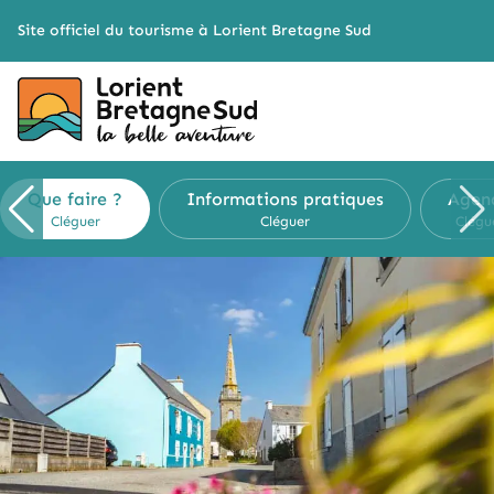
Cookies management panel
Site officiel du tourisme à Lorient Bretagne Sud
Que faire ?
Informations pratiques
Agen
Cléguer
Cléguer
Clégu