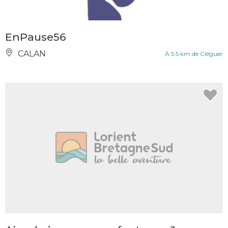
EnPause56
CALAN
À 5.5 km de Cléguer