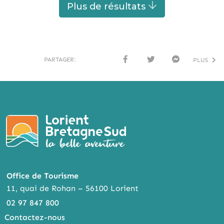
Plus de résultats
PARTAGER:
PLUS
FACE
TWI
MESS
BOO
TTER
ENG
K
ER
Office de Tourisme
11, quai de Rohan – 56100 Lorient
02 97 847 800
Contactez-nous