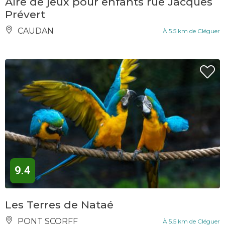
Aire de jeux pour enfants rue Jacques
Prévert
CAUDAN
À 5.5 km de Cléguer
9.4
Les Terres de Nataé
PONT SCORFF
À 5.5 km de Cléguer