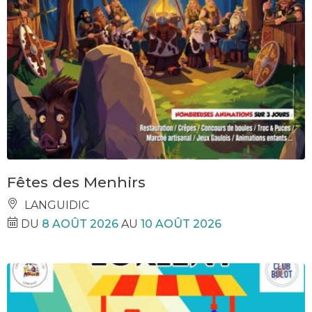
Fêtes des Menhirs
LANGUIDIC
DU
8 AOÛT 2026
AU
10 AOÛT 2026