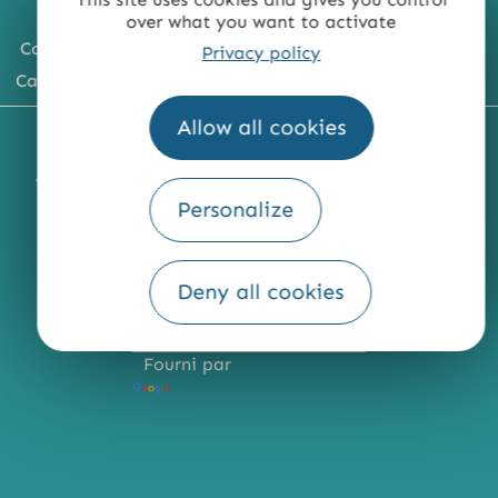
over what you want to activate
Comment venir ?
Privacy policy
Carte du territoire
Allow all cookies
MENTIONS LÉGALES
PLAN DU SITE
ACCESSIBILITÉ : NON CONFORME
PRESSE
PRO
Personalize
QUI SOMMES-NOUS ?
Deny all cookies
Fourni par
Traduction