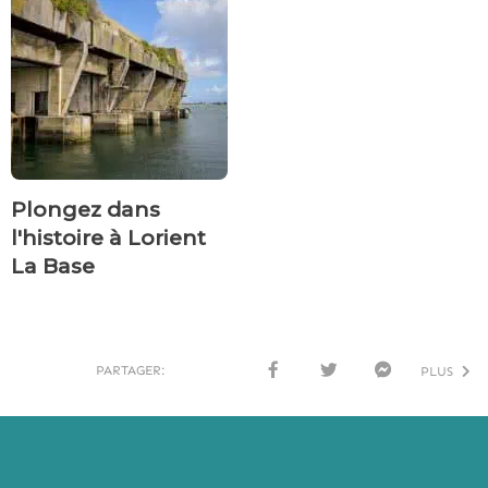
Plongez dans
l'histoire à Lorient
La Base
PARTAGER:
PLUS
FACE
TWI
MESS
BOO
TTER
ENG
K
ER