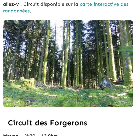
allez-y
! Circuit disponible sur la
carte interactive des
randonnées
.
Circuit des Forgerons
Moyen
– 3h30 –
13,9km