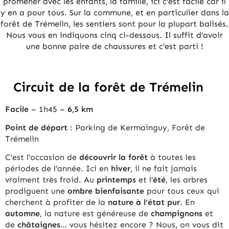
promener avec les enfants, la famille, ici c’est facile car il
y en a pour tous. Sur la commune, et en particulier dans la
forêt de Trémelin, les sentiers sont pour la plupart balisés.
Nous vous en indiquons cinq ci-dessous. Il suffit d’avoir
une bonne paire de chaussures et c’est parti !
Circuit de la forêt de Trémelin
Facile
– 1h45 –
6,5 km
Point de départ
: Parking de Kermainguy, Forêt de
Trémelin
C’est l’occasion de
découvrir la forêt
à toutes les
périodes de l’année. Ici en
hiver
, il ne fait jamais
vraiment très froid. Au
printemps
et l’
été
, les arbres
prodiguent une
ombre bienfaisante
pour tous ceux qui
cherchent à profiter de la
nature à l’état pur
. En
automne
, la nature est généreuse de
champignons
et
de
châtaignes
… vous hésitez encore ? Nous, on vous dit