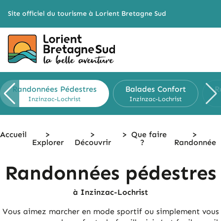
Cookies management panel
Site officiel du tourisme à Lorient Bretagne Sud
Randonnées Pédestres
Balades Confort
R
Inzinzac-Lochrist
Inzinzac-Lochrist
Accueil
>
>
>
Que faire
>
Explorer
Découvrir
?
Randonnée
Randonnées pédestres
à Inzinzac-Lochrist
Vous aimez marcher en mode sportif ou simplement vous