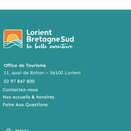
FACE
TWI
MESS
BOO
TTER
ENG
K
ER
Office de Tourisme
11, quai de Rohan – 56100 Lorient
02 97 847 800
Contactez-nous
Nos accueils & horaires
Foire Aux Questions
Météo