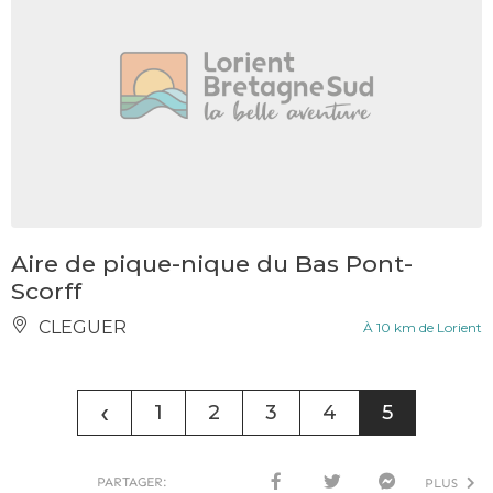
Aire de pique-nique du Bas Pont-
Scorff
CLEGUER
À 10 km de Lorient
‹
1
2
3
4
5
PARTAGER:
PLUS