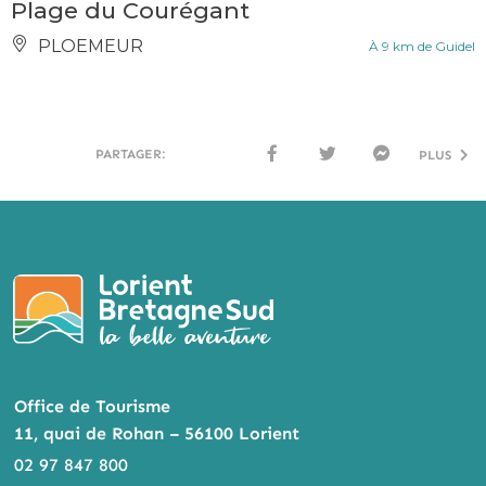
Plage du Courégant
PLOEMEUR
À 9 km de Guidel
PARTAGER:
PLUS
FACE
TWI
MESS
BOO
TTER
ENG
K
ER
Office de Tourisme
11, quai de Rohan – 56100 Lorient
02 97 847 800