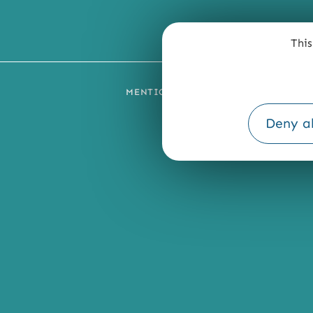
This
MENTIONS LÉGALES
PLAN DU SI
Deny al