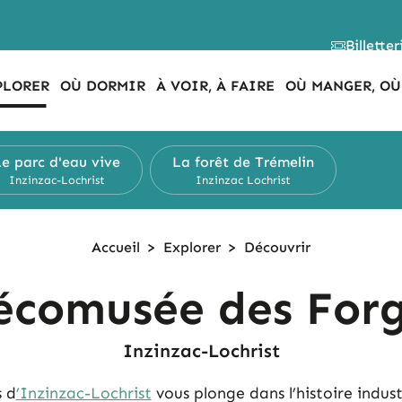
Billetter
PLORER
OÙ DORMIR
À VOIR, À FAIRE
OÙ MANGER, OÙ
e parc d'eau vive
La forêt de Trémelin
Inzinzac-Lochrist
Inzinzac Lochrist
Accueil
>
Explorer
>
Découvrir
écomusée des For
Inzinzac-Lochrist
s d
’Inzinzac-Lochrist
vous plonge dans l’histoire indust