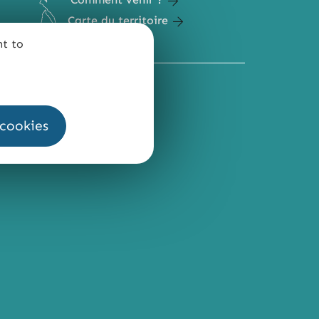
Carte du territoire
nt to
QUI SOMMES-NOUS ?
 cookies