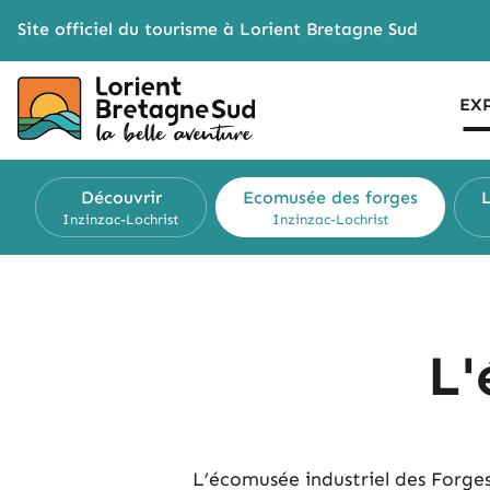
Cookies management panel
Site officiel du tourisme à Lorient Bretagne Sud
EX
Découvrir
Ecomusée des forges
L
Inzinzac-Lochrist
Inzinzac-Lochrist
L'
L’écomusée industriel des Forge