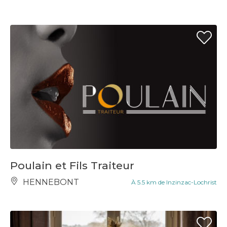
Poulain et Fils Traiteur
HENNEBONT
À 5.5 km de Inzinzac-Lochrist