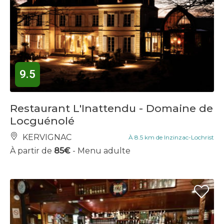
9.5
Restaurant L'Inattendu - Domaine de
Locguénolé
KERVIGNAC
À 8.5 km de Inzinzac-Lochrist
À partir de
85€
- Menu adulte