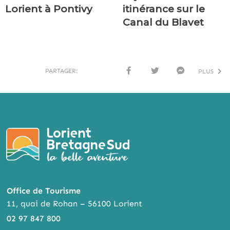
Lorient à Pontivy
itinérance sur le
Canal du Blavet
PARTAGER:
PLUS
FACE
TWI
MESS
BOO
TTER
ENG
K
ER
Office de Tourisme
11, quai de Rohan – 56100 Lorient
02 97 847 800