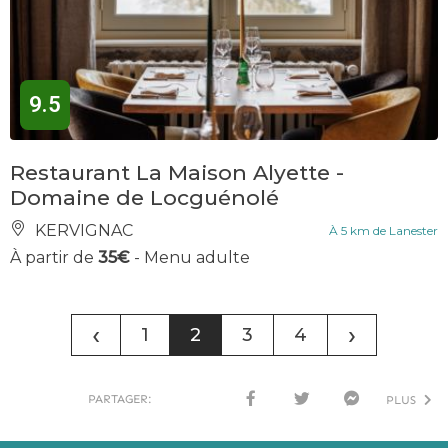
9.5
Restaurant La Maison Alyette -
Domaine de Locguénolé
KERVIGNAC
À 5 km de Lanester
À partir de
35€
- Menu adulte
‹
›
1
2
3
4
PARTAGER:
PLUS
FACE
TWI
MESS
BOO
TTER
ENG