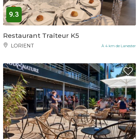
9.3
Restaurant Traiteur K5
LORIENT
À 4 km de Lanester