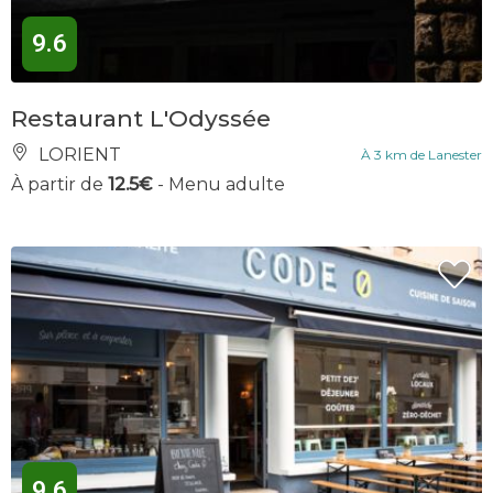
9.6
Restaurant L'Odyssée
LORIENT
À 3 km de Lanester
À partir de
12.5€
- Menu adulte
9.6