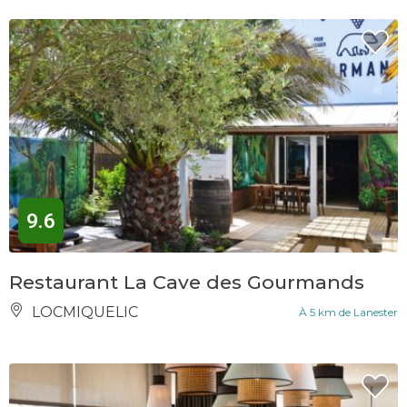
9.6
Restaurant La Cave des Gourmands
LOCMIQUELIC
À 5 km de Lanester