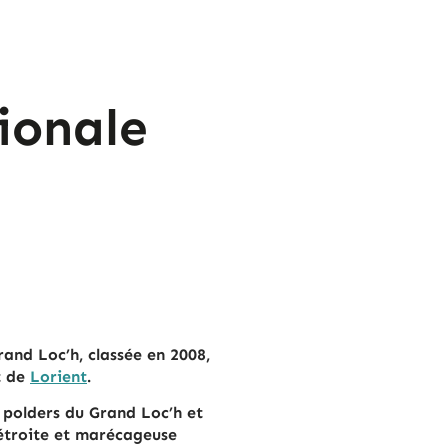
ionale
 Grand Loc’h, classée en 2008,
st de
Lorient
.
ns pol­ders du Grand Loc’h et
étroite et ma­ré­ca­geuse