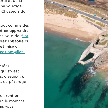
ral et de la
une Sauvage,
s Chasseurs du
, tout comme des
 et
en apprendre
ez-vous de l’
îlot
ez l’histoire du
 est mise en
mations@ilot-
osées
qui s’y est
s, oiseaux…).
, au pâturage
, un
sentier
dre le moment
ns
vous