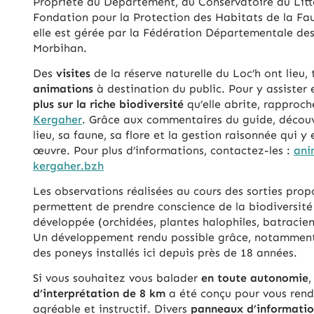
Propriété du Département, du Conservatoire du Litto
Fondation pour la Protection des Habitats de la Fa
elle est gérée par la Fédération Départementale de
Morbihan.
Des
visites
de la réserve naturelle du Loc’h ont lieu
animations
à destination du public. Pour y assister
plus sur la riche biodiversité
qu’elle abrite, rapproch
Kergaher
. Grâce aux commentaires du guide, découvr
lieu, sa faune, sa flore et la gestion raisonnée qui y
œuvre. Pour plus d’informations, contactez-les :
ani
kergaher.bzh
Les observations réalisées au cours des sorties prop
permettent de prendre conscience de la biodiversité 
développée (orchidées, plantes halophiles, batracien
Un développement rendu possible grâce, notamment
des poneys installés ici depuis près de 18 années.
Si vous souhaitez vous balader
en toute autonomie
d’interprétation de 8 km
a été conçu pour vous ren
agréable et instructif. Divers
panneaux d’informatio