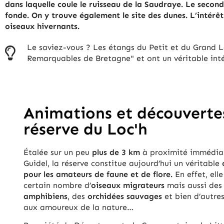
dans la­quelle coule le ruis­seau de la Sau­draye. Le se­co
fonde. On y trouve également le site des dunes. L’intérêt
oiseaux hivernants.
Le saviez-vous ? Les étangs du Petit et du Grand Lo
Remarquables de Bretagne" et ont un véritable inté
Animations et découvertes
réserve du Loc'h
Étalée sur un peu
plus de 3 km
à proximité immédiate
Guidel, la réserve constitue aujourd’hui un véritable
pour les amateurs de faune et de flore.
En effet, ell
certain nombre d’
oiseaux migrateurs
mais aussi de
amphibiens
, des
orchidées sauvages
et bien d’autres
aux amoureux de la nature…