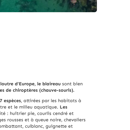
 loutre d’Eu­rope, le blaireau
sont bien
es de chi­ro­ptères (chauve-souris).
7 es­pèces
, at­ti­rées par les ha­bi­tats à
estre et le mi­lieu aqua­tique.
Les
é : huîtrier pie, courlis cendré et
ges rousses et à queue noire, chevaliers
ombattant, culblanc, guignette et