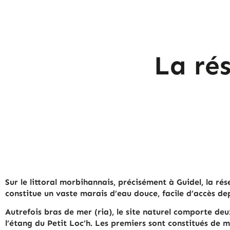
La ré
Sur le lit­to­ral mor­bi­han­nais, précisément à Guidel, la 
consti­tue un vaste ma­rais d’eau douce, facile d’accès de
Au­tre­fois bras de mer (ria), le site naturel com­porte deux 
l’étang du Petit Loc’h. Les pre­miers sont consti­tués de ma