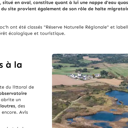
nd, situé en aval, consti­tue quant à lui une nappe d’eau qua
 du site provient également de son rôle de halte migratoir
c'h ont été classés "Réserve Naturelle Régionale" et label
rêt écologique et touristique.
 à la
 du littoral de
observatoire
e abrite un
s
loutres
, des
 encore. Avis