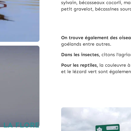
sylvain, bécasseaux cocorli, ma
petit gravelot, bécassines sou
On trouve également des oisea
goélands entre autres.
Dans les in­sectes,
ci­tons l’agri
Pour les rep­tiles,
la cou­leuvre à 
et le lézard vert sont éga­le­men
LA FLORE​