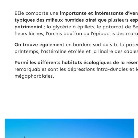
EIle com­porte une
im­por­tante et in­té­res­sante di­ve
ty­piques des mi­lieux hu­mides ainsi que plu­sieurs es­pè
pa­tri­mo­nial
: la gly­cé­rie à épillets, le po­ta­mot de Ber
fleurs lâches, l’orchis bouffon ou l’épi­pac­tis des ma­ra
On trouve également
en bordure sud du site la poten
printemps, l’astéroline étoilée et la linaire des sable
Parmi les différents habitats écologiques de la réser
remarquables sont les dépressions intra-dunales et l
mégaphorbiaies.