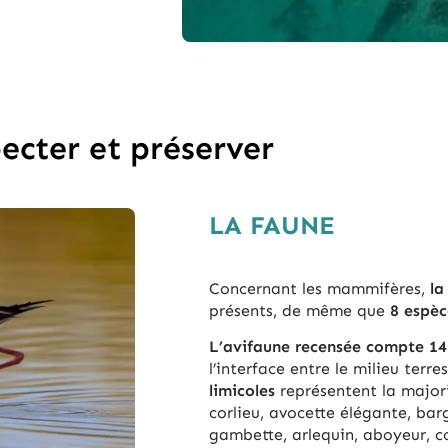
pecter et préserver
LA FAUNE
Concernant les mammifères,
la
pré­sents, de même que
8 es­pèc
L’avi­faune re­cen­sée compte 14
l’in­ter­face entre le mi­lieu ter­r
limicoles
représentent la majorit
corlieu, avocette élégante, bar
gambette, arlequin, aboyeur, c