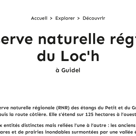
Accueil
>
Explorer
>
Découvrir
serve naturelle rég
du Loc'h
à Guidel
ré­serve na­tu­relle régionale (RNR) des étangs du Petit et du
puis la route côtière. Elle s’étend sur 125 hectares à l’oue
en­ti­tés dis­tinctes mais re­liées l’une à l’autre : les an­cie
res et de prai­ries inon­dables sur­mon­tées par une val­lée 