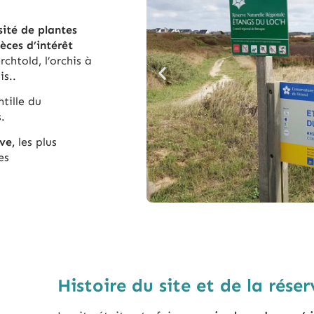
r­sité de plantes
ces d’in­té­rêt
ch­told, l’or­chis à
is..
tille du
s.
ve,
les plus
es
Histoire du site et de la réser