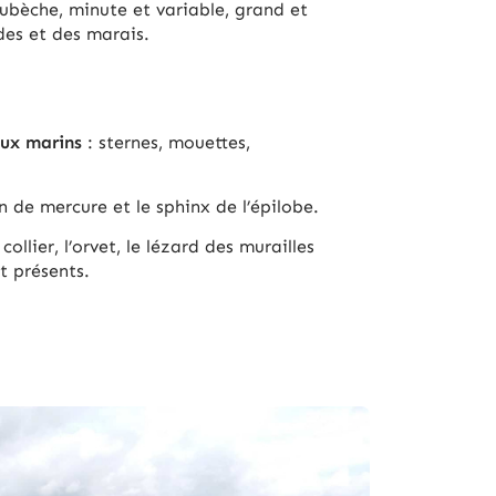
ubèche, minute et variable, grand et
rdes et des marais.
ux marins
: sternes, mouettes,
on de mercure et le sphinx de l’épilobe.
col­lier, l’orvet, le lé­zard des murailles
t pré­sents.