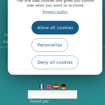
This site uses cookies and gives you control
over what you want to activate
Privacy policy
Allow all cookies
Comment venir ?
Carte du territoire
Personalize
MENTIONS LÉGALES
PLAN DU SITE
Deny all cookies
ACCESSIBILITÉ : NON CONFORME
PRESSE
PRO
QUI SOMMES-NOUS ?
Fourni par