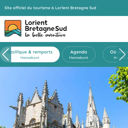
Cookies management panel
Site officiel du tourisme à Lorient Bretagne Sud
Basilique & remparts
Agenda
Où dorm
Hennebont
Hennebont
Henneb