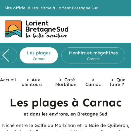
Cookies management panel
Site officiel du tourisme à Lorient Bretagne Sud
ire ?
Les plages
Menhirs et mégalithes
ac
Carnac
Carnac
Accueil
>
Aux
>
Coté
>
>
Que
alentours
Morbihan
Carnac
faire ?
Les plages à Carnac
et dans les environs, en Bretagne Sud
Niché entre le Golfe du Morbihan et la Baie de Quiberon,