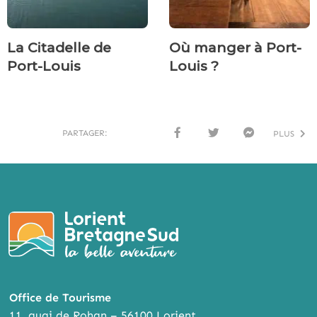
La Citadelle de
Où manger à Port-
Port-Louis
Louis ?
PARTAGER:
PLUS
FACE
TWI
MESS
BOO
TTER
ENG
K
ER
Office de Tourisme
11, quai de Rohan – 56100 Lorient