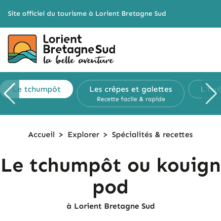
Cookies management panel
Site officiel du tourisme à Lorient Bretagne Sud
Le tchumpôt
Les crêpes
et galettes
L'hui
Recette facile & rapide
Accueil
>
Explorer
>
Spécialités &
recettes
Le tchumpôt ou kouign
pod
à Lorient Bretagne Sud