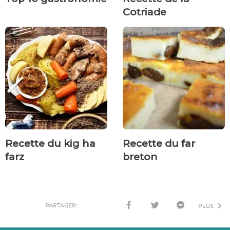
Cotriade
Recette du kig ha
Recette du far
farz
breton
PARTAGER:
PLUS
FACE
TWI
MESS
BOO
TTER
ENG