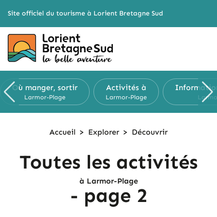
Cookies management panel
Site officiel du tourisme à Lorient Bretagne Sud
Où manger, sortir
Activités à
Informatio
Larmor-Plage
Larmor-Plage
Larmo
Accueil
>
Explorer
>
Découvrir
Toutes les activités
à Larmor-Plage
- page 2