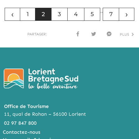
...
‹
›
1
2
3
4
5
7
PARTAGER:
PLUS
FACE
TWI
MESS
BOO
TTER
ENG
K
ER
Office de Tourisme
11, quai de Rohan – 56100 Lorient
02 97 847 800
Contactez-nous