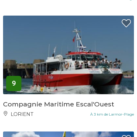
9
Compagnie Maritime Escal'Ouest
LORIENT
À 3 km de Larmor-Plage