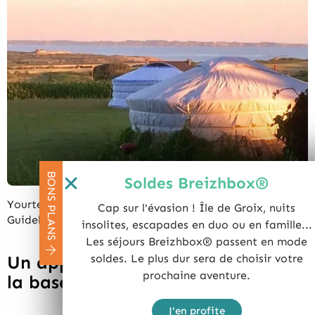
BONS PLANS
Soldes Breizhbox®
Yourtes avec vue sur l’océan aux Logis de Kerdrien, à
Cap sur l'évasion ! Île de Groix, nuits
Guidel (Morbihan) – ©Logis de Kerdrien
insolites, escapades en duo ou en famille...
Les séjours Breizhbox® passent en mode
soldes. Le plus dur sera de choisir votre
Un appartement sur l’eau face à
prochaine aventure.
la base de sous-marins
J'en profite