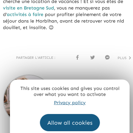
cherche une location de vacances ! Et si vous êtes de
visite en Bretagne Sud
, vous ne manquerez pas
d’
activités à faire
pour profiter pleinement de votre
séjour dans le Morbihan, avant de retrouver votre nid
douillet, et insolite. 😉
PARTAGER L'ARTICLE :
PLUS
FACE
TWI
MESS
BOO
TTER
ENG
K
ER
This site uses cookies and gives you control
Anaïs
over what you want to activate
Privacy policy
VOIR LE PORTRAIT
Allow all cookies