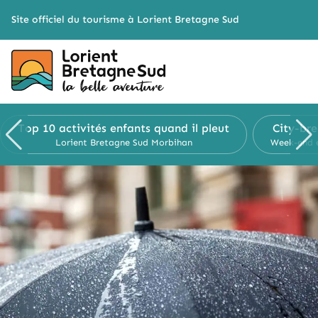
Cookies management panel
Site officiel du tourisme à Lorient Bretagne Sud
Top 10
activités enfants
quand il pleut
City-br
Lorient Bretagne Sud
Morbihan
Week-end