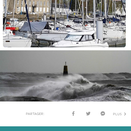
PARTAGER:
PLUS
FACE
TWI
MESS
BOO
TTER
ENG