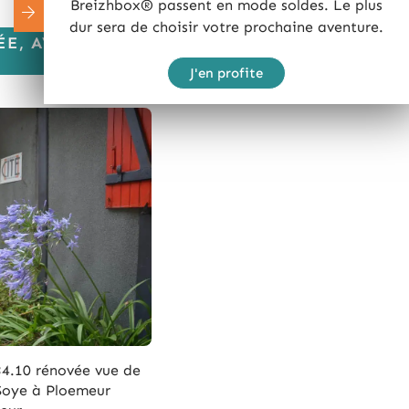
Breizhbox® passent en mode soldes. Le plus
dur sera de choisir votre prochaine aventure.
ÉE, AVANT-
J'en profite
34.10 rénovée vue de
 Soye à Ploemeur