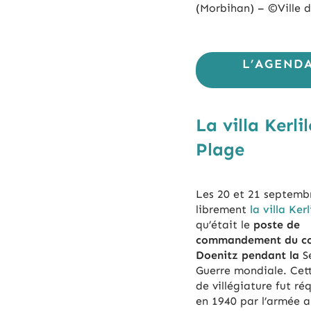
(Morbihan) – ©Ville d
L’AGEND
La villa Ker
Plage
Les 20 et 21 septembr
librement
la villa Kerl
qu’était le
poste de
commandement du co
Doenitz pendant la
S
Guerre mondiale. Cet
de villégiature fut ré
en 1940 par l’armée 