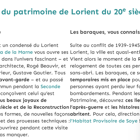
e
s du patrimoine de Lorient du 20
siè
e
Les baraques, vous connais
t un condensé du Lorient
Suite au conflit de 1939-1945
la de la Marne
vous ouvre ses
Lorient, la ville est quasi-en
dans l’univers fascinant – et
Vient alors le moment de la 
architecte, Rogé Beauvir, et
relogement de toutes ces pe
rieur, Gustave Gautier. Tous
sans-abri. Les baraques, ce 
l’avant-garde
– et au passé
temporaires mis en place
pou
mmun pendant la
Seconde
personnes ayant perdu leur f
 conçoivent celui qu’est
bombardements. Pendant les
plus beaux joyaux de
Patrimoine, découvrez
ces li
siècle et de la Reconstruction
l’après-guerre
et
les histoire
es formes, de nouvelles façons
abritent
. Pour cela, directio
 et des prouesses techniques :
l’Habitat Provisoire de Soye
ouvrirez pendant cette visite
pas manquer.