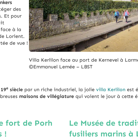
nkers
téger des
. Et pour
it
 face à la
de Lorient.
tée de vue !
Villa Kerlilon face au port de Kernevel à Lar
©Emmanuel Lemée – LBST
e
 19
siècle
par un riche industriel, la jolie
villa Kerlilon
est 
mbreuses
maisons de villégiature
qui voient le jour à cette
e fort de Porh
Le Musée de tradi
 !
fusiliers marins à