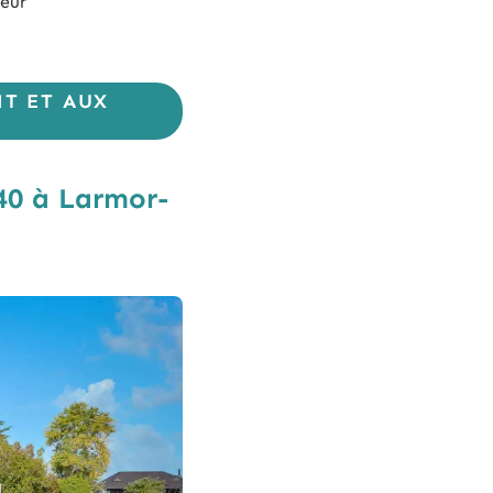
eur
T ET AUX
40 à Larmor-