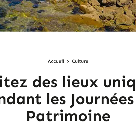
Accueil
>
Culture
itez des lieux uni
ndant les Journées
Patrimoine