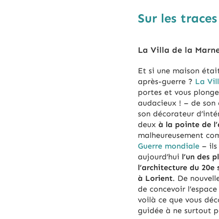
Sur les trace
La Villa de la Marn
Et si une maison étai
après-guerre ?
La Vil
portes et vous plonge 
audacieux ! – de son 
son décorateur d’inté
deux
à la pointe de 
malheureusement co
Guerre mondiale
– ils
aujourd’hui
l’un des 
l’architecture du 20e 
à Lorient
. De nouvell
de concevoir l’espace
voilà ce que vous déc
guidée à ne surtout 