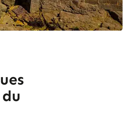
ques
 du