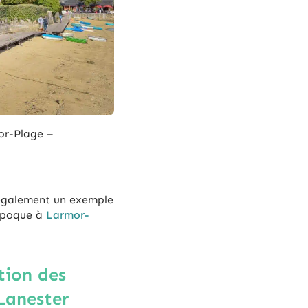
mor-Plage –
également un exemple
 époque à
Larmor-
tion des
 Lanester