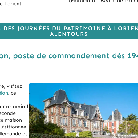
(Morbihan) – ©Ville de Plœm
e Lorient
A DES JOURNÉES DU PATRIMOINE À LORIEN
ALENTOURS
lilon, poste de commandement dès 19
e, visitez
ilon
, ce
ntre-amiral
econde
te maison
quisitionnée
allemande et