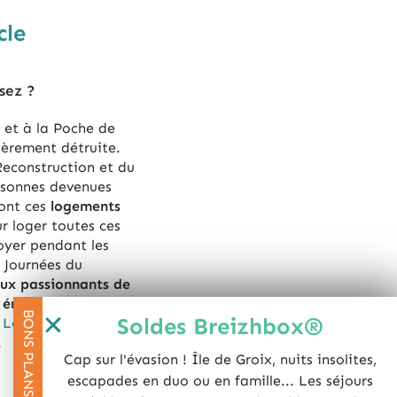
cle
sez ?
 et à la Poche de
tièrement détruite.
Reconstruction et du
rsonnes devenues
sont ces
logements
r loger toutes ces
oyer pendant les
 Journées du
eux passionnants de
s émouvantes qu’ils
BONS PLANS
Soldes Breizhbox®
n
Lorient
ou la
Cité de
!
Cap sur l'évasion ! Île de Groix, nuits insolites,
escapades en duo ou en famille... Les séjours